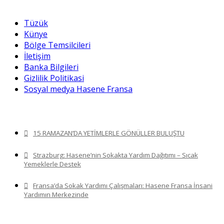
BILGILENDIRME
Tüzük
Künye
Bölge Temsilcileri
İletişim
Banka Bilgileri
Gizlilik Politikasi
Sosyal medya Hasene Fransa
HABERLER
15 RAMAZAN’DA YETİMLERLE GÖNÜLLER BULUŞTU
Strazburg: Hasene’nin Sokakta Yardım Dağıtımı – Sıcak
Yemeklerle Destek
Fransa’da Sokak Yardımı Çalışmaları: Hasene Fransa İnsani
Yardımın Merkezinde
E-POSTA BÜLTENİ