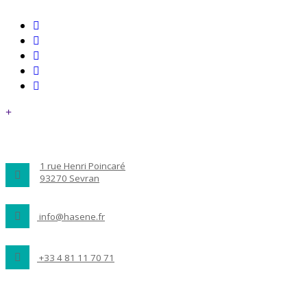
Bilgi
1 rue Henri Poincaré
93270 Sevran
info@hasene.fr
+33 4 81 11 70 71