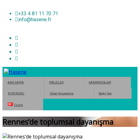
+33 4 81 11 70 71
info@hasene.fr
GALERİ
GALERIE
S.S.S.
F.A.Q.
ANA SAYFA
PROJELER
KAMPANYALAR
KURUMSAL
Zekat Hesaplama
Bağış Yap
Türkçe
Rennes’de toplumsal dayanışma