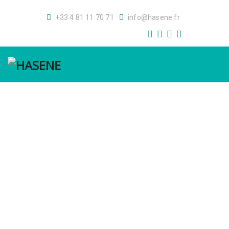
+33 4 81 11 70 71
info@hasene.fr
GALERİ
GALERIE
S.S.S.
F.A.Q.