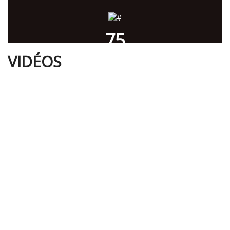
75
VIDÉOS
PAYS ET REGION
450
BÉNÉVOLES
4996595
NOMBRE DE BÉNÉFICIAIRES