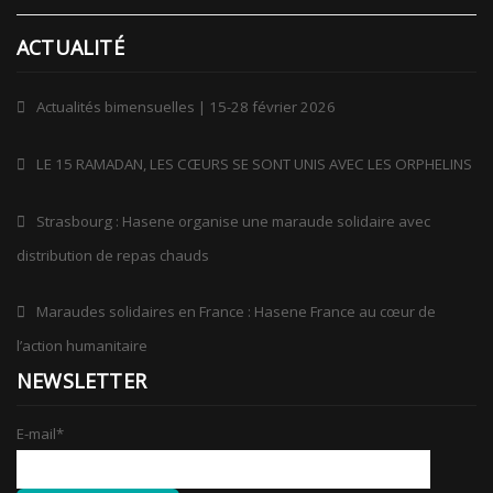
ACTUALITÉ
Actualités bimensuelles | 15-28 février 2026
LE 15 RAMADAN, LES CŒURS SE SONT UNIS AVEC LES ORPHELINS
Strasbourg : Hasene organise une maraude solidaire avec
distribution de repas chauds
Maraudes solidaires en France : Hasene France au cœur de
l’action humanitaire
NEWSLETTER
E-mail
*