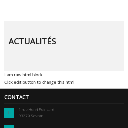
ACTUALITÉS
I am raw html block.
Click edit button to change this html
CONTACT
1 rue Henri Poincaré
93270 Sevran