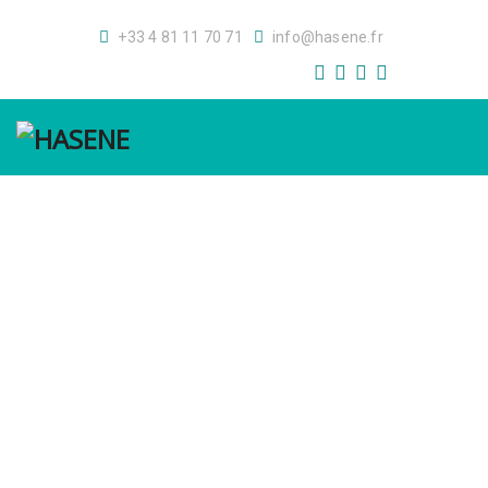
+33 4 81 11 70 71
info@hasene.fr
GALERİ
GALERIE
S.S.S.
F.A.Q.