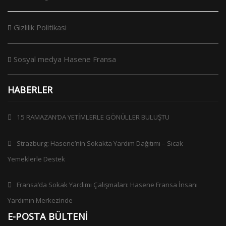
Gizlilik Politikasi
Sosyal medya Hasene Fransa
HABERLER
15 RAMAZAN’DA YETİMLERLE GÖNÜLLER BULUŞTU
Strazburg: Hasene’nin Sokakta Yardım Dağıtımı – Sıcak
Yemeklerle Destek
Fransa’da Sokak Yardımı Çalışmaları: Hasene Fransa İnsani
Yardımın Merkezinde
E-POSTA BÜLTENİ