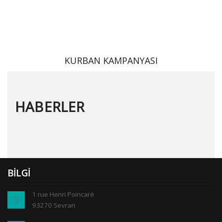
KURBAN KAMPANYASI
HABERLER
BILGI
1 rue Henri Poincaré
93270 Sevran