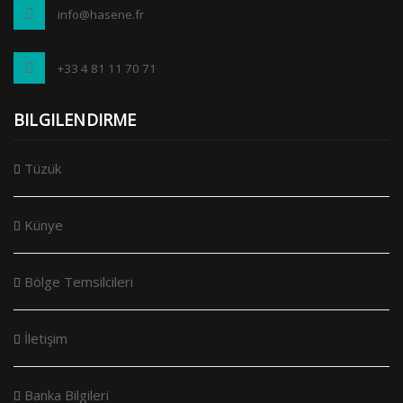
info@hasene.fr
+33 4 81 11 70 71
BILGILENDIRME
Tüzük
Künye
Bölge Temsilcileri
İletişim
Banka Bilgileri