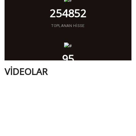
254852
TOPLANAN HİSSE
95
VİDEOLAR
ÜLKE VE BÖLGE
460
GÖZLEMCİ