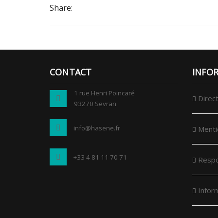
Share:
CONTACT
INFO
1 rue Henri Poincaré
Direct
93270 Sevran
info@hasene.fr
Menti
+33 4 81 11 70 71
Respo
Infor