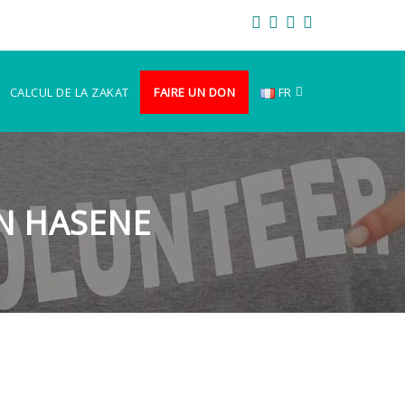
GALERİ
GALERIE
S.S.S.
F.A.Q.
CALCUL DE LA ZAKAT
FAIRE UN DON
FR
ON HASENE