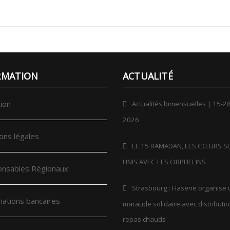
RMATION
ACTUALITÉ
ion
Actualités bimensuelles | 15-28
2026
ons légales
LE 15 RAMADAN, LES CŒURS S
UNIS AVEC LES ORPHELINS
nsables Régionaux
Strasbourg : Hasene organise
mations bancaires
maraude solidaire avec distributi
repas chauds