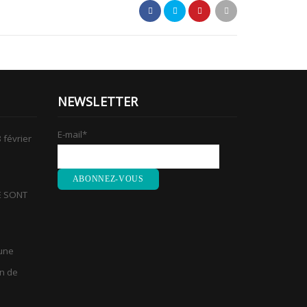
NEWSLETTER
E-mail
*
 février
E SONT
 une
on de