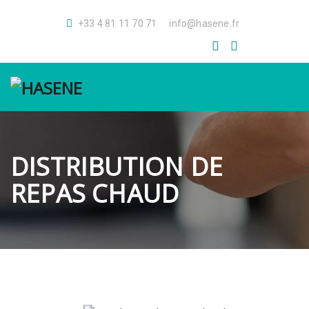
+33 4 81 11 70 71
info@hasene.fr
GALERİ
GALERIE
S.S.S.
F.A.Q.
DISTRIBUTION DE
REPAS CHAUD