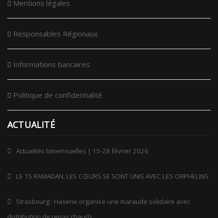
Mentions légales
Responsables Régionaux
Informations bancaires
Politique de confidentialité
ACTUALITÉ
Actualités bimensuelles | 15-28 février 2026
LE 15 RAMADAN, LES CŒURS SE SONT UNIS AVEC LES ORPHELINS
Strasbourg : Hasene organise une maraude solidaire avec
distribution de repas chauds