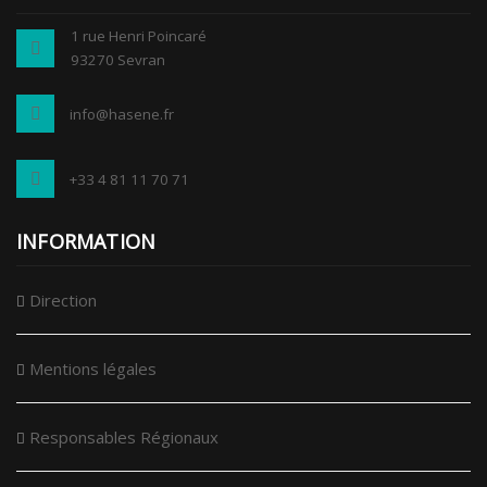
1 rue Henri Poincaré
93270 Sevran
info@hasene.fr
+33 4 81 11 70 71
INFORMATION
Direction
Mentions légales
Responsables Régionaux