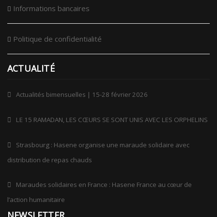
Informations bancaires
Politique de confidentialité
ACTUALITÉ
Actualités bimensuelles | 15-28 février 2026
LE 15 RAMADAN, LES CŒURS SE SONT UNIS AVEC LES ORPHELINS
Strasbourg : Hasene organise une maraude solidaire avec
distribution de repas chauds
Maraudes solidaires en France : Hasene France au cœur de
l’action humanitaire
NEWSLETTER